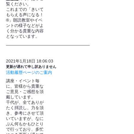
覧ください。
これまでの「きいて
もらえる声になる！
®」朗読教室やイベ
ントの様子などがよ
く分かる貴重な内容
となっています。
2021年1月18日 18:06:03
更新が遅れて申し訳ありません
活動履歴ページのご案内
講座・イベント毎
に、皆様から貴重な
ご意見・ご感想を頂
戴しています。
千代が、全てありが
たく拝読し、力を頂
き、参考にさせて頂
いていますが、なに
ぶん何もかもひとり
で行っており、多忙