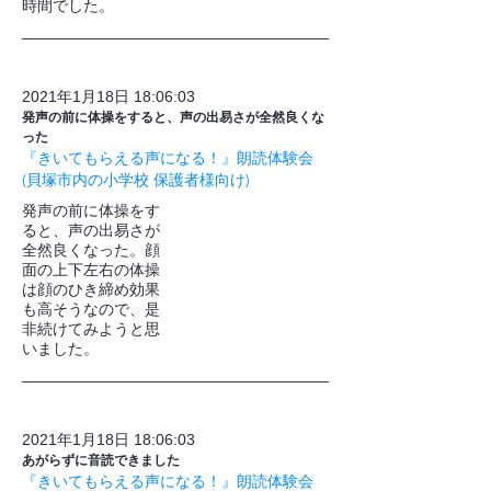
時間でした。
2021年1月18日 18:06:03
発声の前に体操をすると、声の出易さが全然良くな
った
『きいてもらえる声になる！』朗読体験会
(貝塚市内の小学校 保護者様向け)
発声の前に体操をす
ると、声の出易さが
全然良くなった。顔
面の上下左右の体操
は顔のひき締め効果
も高そうなので、是
非続けてみようと思
いました。
2021年1月18日 18:06:03
あがらずに音読できました
『きいてもらえる声になる！』朗読体験会