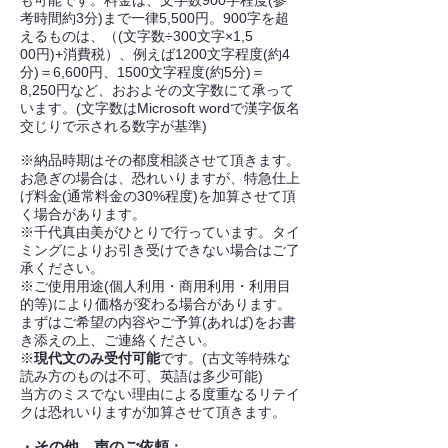
も可能です。料金は、文字数
900字程度(参
考時間約3分)まで一律5,500円。900字を超
えるものは、（(文字数÷300文字×1,5
00円)+消費税）、例えば1200文字程度(約4
分)＝6,600円、1500文字程度(約5分)＝
8,25
0円など、おおよその文字数にて承って
います。(文字数はMicrosoft wordで漢字仮名
交じりで示される数字が基準)
※納品時期はその都度相談させて頂きます。
お急ぎの場合
は、恐れいりますが、特急仕上
げ料金(通常料金の30%程度)を加算させて頂
く場合があります。
※千代真由美がひとりで行っています。タイ
ミングによりお引き受けでき
ない場合はご了
承ください。
※
ご使用用途(個人利用・商用
利用・利用目
的等)により価格が変わる場合
があります。
まずはご希望の内容やご予算(あれば)をお書
き添えの上、ご連絡ください。
※
現代文のみ受付可能
です。(古文等特殊な
読み方のものは不可、英語は多少可能)
当方のミスでない理由による度重なるリテイ
クは恐れいりますが加算させて頂きます。
その他、声のご依頼
・
：