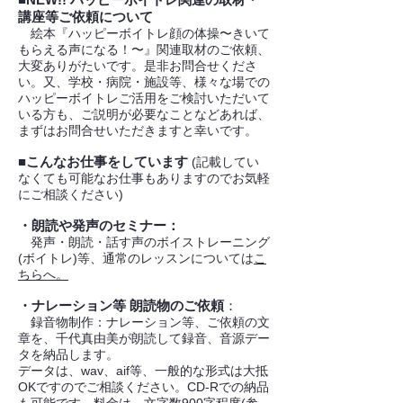
講座等ご依頼について
絵本『ハッピーボイトレ顔の体操〜きいて
もらえる声になる！〜』関連取材のご依頼、
大変ありがたいです。是非お問合せくださ
い。又、学校・病院・施設等、様々な場での
ハッピーボイトレご活用をご検討いただいて
いる方も、ご説明が必要なことなどあれば、
まずはお問合せいただきますと幸いです。
■こんなお仕事をしています
(記載してい
なくても可能なお仕事もありますのでお気軽
にご相談ください)
・朗読や発声のセミナー：
発声・朗読・話す声のボイストレーニング
(ボイトレ)等、通常のレッスンについては
こ
ちらへ。
・ナレーション等 朗読物のご依頼
：
録音物制作：ナレーション等、ご依頼の文
章を、千代真由美が朗読して録音、音源デー
タを納品します。
データは、wav、aif等、一般的な形式は大抵
OKですのでご相談ください。CD-Rでの納品