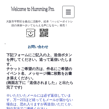
Welcome to Humming Pro.
大阪市平野区を拠点に活動中。絵本『ハッピーボイトレ
顔の体操〜きいてもらえる声になる〜』発売！
お問い合わせ
下記フォームに​ご記入の上、送信ボタン
を押してください。追って返信いたしま
す。
チケットご希望の方は、件名にご希望の
イベント名、メッセージ欄に枚数をお書
き添えください。
(画面左下に「送信されました」と出たら
完了です)
※いただいたメールには必ず返信していま
す。万一2日ほど経ってもメールが届かない
場合は、恐れ入りますが再送信いただくか、
別の方法でご連絡ください。