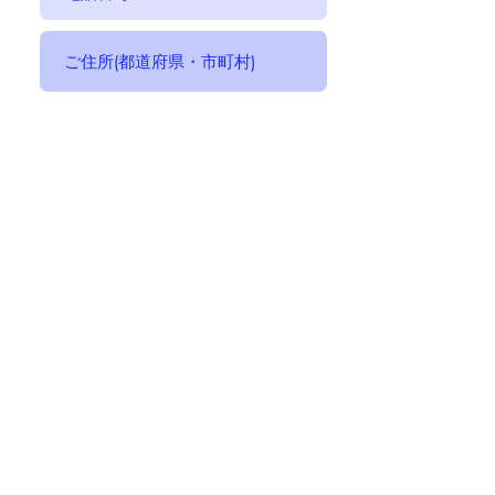
送信する
© 2023 by Closet Confidential. Proudly
created with
Wix.com