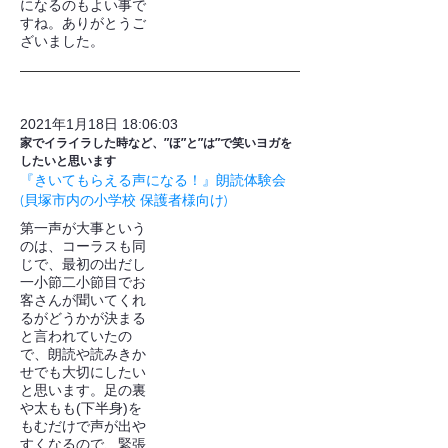
になるのもよい事で
すね。ありがとうご
ざいました。
2021年1月18日 18:06:03
家でイライラした時など、”ほ”と”は”で笑いヨガを
したいと思います
『きいてもらえる声になる！』朗読体験会
(貝塚市内の小学校 保護者様向け)
第一声が大事という
のは、コーラスも同
じで、最初の出だし
一小節二小節目でお
客さんが聞いてくれ
るがどうかが決まる
と言われていたの
で、朗読や読みきか
せでも大切にしたい
と思います。足の裏
や太もも(下半身)を
もむだけで声が出や
すくなるので、緊張