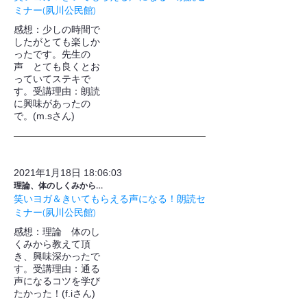
ミナー(夙川公民館)
感想：少しの時間で
したがとても楽しか
ったです。先生の
声 とても良くとお
っていてステキで
す。受講理由：朗読
に興味があったの
で。(m.sさん)
2021年1月18日 18:06:03
理論、体のしくみから…
笑いヨガ＆きいてもらえる声になる！朗読セ
ミナー(夙川公民館)
感想：理論 体のし
くみから教えて頂
き、興味深かったで
す。受講理由：通る
声になるコツを学び
たかった！(f.iさん)