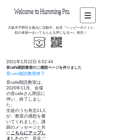
Welcome to Humming Pro.
大阪市平野区を拠点に活動中。絵本『ハッピーボイトレ
顔の体操〜きいてもらえる声になる〜』発売！
2021年1月22日 6:52:44
音cafe朗読教室のご感想ページを作りました
音cafe朗読教室終了
音cafe朗読教室は、
2020年11月、会場
の音cafeさん閉店に
伴い、終了しまし
た。
生徒のうち有志11人
が、教室の感想を書
いてくれました。講
師のメッセージと共
に
こちらにアップし
ました
ので、是非ご