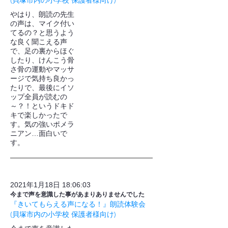
(貝塚市内の小学校 保護者様向け)
やはり、朗読の先生
の声は、マイク付い
てるの？と思うよう
な良く聞こえる声
で、足の裏からほぐ
したり、けんこう骨
さ骨の運動やマッサ
ージで気持ち良かっ
たりで、最後にイソ
ップ全員が読むの
～？！というドキド
キで楽しかったで
す。気の強いポメラ
ニアン…面白いで
す。
2021年1月18日 18:06:03
今まで声を意識した事があまりありませんでした
『きいてもらえる声になる！』朗読体験会
(貝塚市内の小学校 保護者様向け)