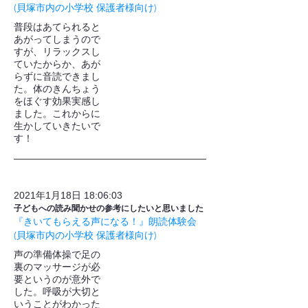
(貝塚市内の小学校 保護者様向け)
普段はあてられると
あがってしまうので
すが、リラックスし
ていたからか、あが
らずに音読できまし
た。体のきんちょう
をほぐす効果実感し
ました。これからに
生かしていきたいで
す！
2021年1月18日 18:06:03
子どもへの読み聞かせの参考にしたいと思いました
『きいてもらえる声になる！』朗読体験会
(貝塚市内の小学校 保護者様向け)
声の準備体操で足の
裏のマッサージが必
要というのが意外で
した。呼吸が大切と
いうことがわかった