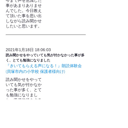
今まで声を意識した
事があまりありませ
んでした。今日教え
て頂いた事を思い出
しながら読み聞かせ
したいと思います。
2021年1月18日 18:06:03
読み聞かせをやっていても気が付かなかった事が多
く、とても勉強になりました
『きいてもらえる声になる！』朗読体験会
(貝塚市内の小学校 保護者様向け)
読み聞かせをやって
いても気が付かなか
った事が多く、とて
も勉強になりまし
た。準備体操をする
としないとでは全然
違うんだなあと思い
ました。(今までや
らずに読んでいたの
で)。呼吸の仕方も