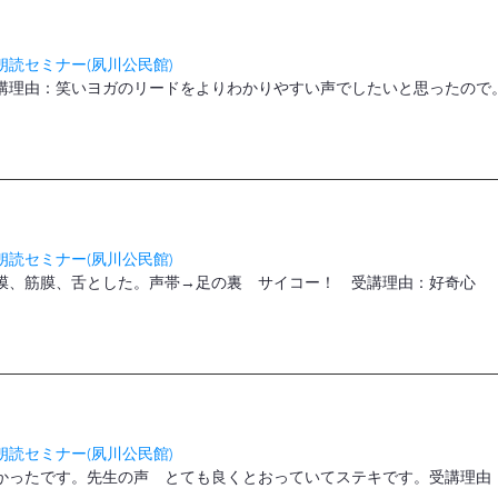
読セミナー(夙川公民館)
理由：笑いヨガのリードをよりわかりやすい声でしたいと思ったので。(
読セミナー(夙川公民館)
隔膜、筋膜、舌とした。声帯→足の裏 サイコー！ 受講理由：好奇心
読セミナー(夙川公民館)
かったです。先生の声 とても良くとおっていてステキです。受講理由：