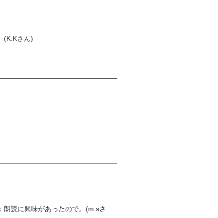
K.Kさん)
朗読に興味があったので。(m.sさ