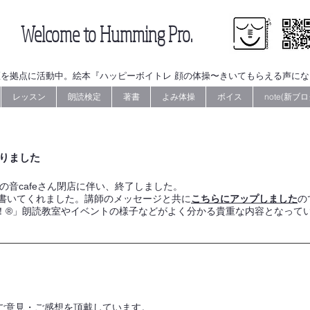
Welcome to Humming Pro.
を拠点に活動中。絵本『ハッピーボイトレ 顔の体操〜きいてもらえる声に
レッスン
朗読検定
著書
よみ体操
ボイス
note(新ブロ
作りました
会場の音cafeさん閉店に伴い、終了しました。
を書いてくれました。講師のメッセージと共に
こちらにアップしました
の
！®」朗読教室やイベントの様子などがよく分かる貴重な内容となって
ご意見・ご感想を頂戴しています。