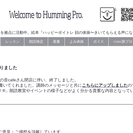
Welcome to Humming Pro.
を拠点に活動中。絵本『ハッピーボイトレ 顔の体操〜きいてもらえる声に
レッスン
朗読検定
著書
よみ体操
ボイス
note(新ブロ
作りました
会場の音cafeさん閉店に伴い、終了しました。
を書いてくれました。講師のメッセージと共に
こちらにアップしました
の
！®」朗読教室やイベントの様子などがよく分かる貴重な内容となって
ご意見・ご感想を頂戴しています。