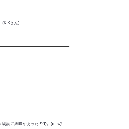
K.Kさん)
朗読に興味があったので。(m.sさ