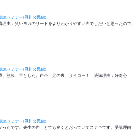
読セミナー(夙川公民館)
理由：笑いヨガのリードをよりわかりやすい声でしたいと思ったので。(
読セミナー(夙川公民館)
隔膜、筋膜、舌とした。声帯→足の裏 サイコー！ 受講理由：好奇心
読セミナー(夙川公民館)
かったです。先生の声 とても良くとおっていてステキです。受講理由：