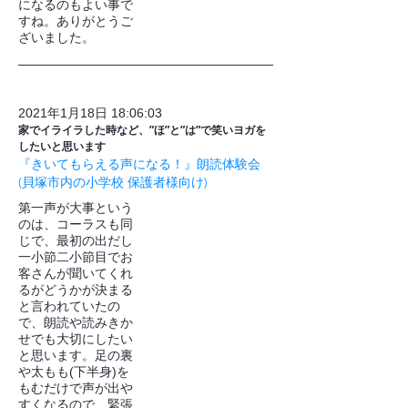
になるのもよい事で
すね。ありがとうご
ざいました。
2021年1月18日 18:06:03
家でイライラした時など、”ほ”と”は”で笑いヨガを
したいと思います
『きいてもらえる声になる！』朗読体験会
(貝塚市内の小学校 保護者様向け)
第一声が大事という
のは、コーラスも同
じで、最初の出だし
一小節二小節目でお
客さんが聞いてくれ
るがどうかが決まる
と言われていたの
で、朗読や読みきか
せでも大切にしたい
と思います。足の裏
や太もも(下半身)を
もむだけで声が出や
すくなるので、緊張