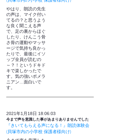
(貝塚市内の小学校 保護者様向け)
やはり、朗読の先生
の声は、マイク付い
てるの？と思うよう
な良く聞こえる声
で、足の裏からほぐ
したり、けんこう骨
さ骨の運動やマッサ
ージで気持ち良かっ
たりで、最後にイソ
ップ全員が読むの
～？！というドキド
キで楽しかったで
す。気の強いポメラ
ニアン…面白いで
す。
2021年1月18日 18:06:03
今まで声を意識した事があまりありませんでした
『きいてもらえる声になる！』朗読体験会
(貝塚市内の小学校 保護者様向け)