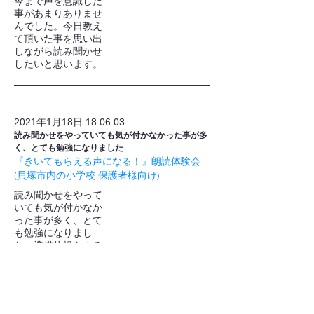
今まで声を意識した
事があまりありませ
んでした。今日教え
て頂いた事を思い出
しながら読み聞かせ
したいと思います。
2021年1月18日 18:06:03
読み聞かせをやっていても気が付かなかった事が多
く、とても勉強になりました
『きいてもらえる声になる！』朗読体験会
(貝塚市内の小学校 保護者様向け)
読み聞かせをやって
いても気が付かなか
った事が多く、とて
も勉強になりまし
た。準備体操をする
としないとでは全然
違うんだなあと思い
ました。(今までや
らずに読んでいたの
で)。呼吸の仕方も