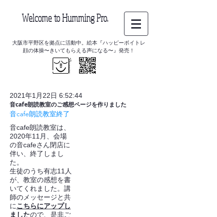
Welcome to Humming Pro.
大阪市平野区を拠点に活動中。絵本『ハッピーボイトレ
顔の体操〜きいてもらえる声になる〜』発売！
2021年1月22日 6:52:44
音cafe朗読教室のご感想ページを作りました
音cafe朗読教室終了
音cafe朗読教室は、
2020年11月、会場
の音cafeさん閉店に
伴い、終了しまし
た。
生徒のうち有志11人
が、教室の感想を書
いてくれました。講
師のメッセージと共
に
こちらにアップし
ました
ので、是非ご