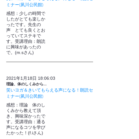
ミナー(夙川公民館)
感想：少しの時間で
したがとても楽しか
ったです。先生の
声 とても良くとお
っていてステキで
す。受講理由：朗読
に興味があったの
で。(m.sさん)
2021年1月18日 18:06:03
理論、体のしくみから…
笑いヨガ＆きいてもらえる声になる！朗読セ
ミナー(夙川公民館)
感想：理論 体のし
くみから教えて頂
き、興味深かったで
す。受講理由：通る
声になるコツを学び
たかった！(f.iさん)