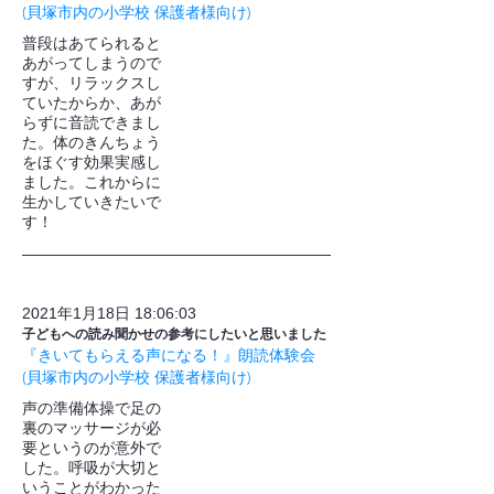
(貝塚市内の小学校 保護者様向け)
普段はあてられると
あがってしまうので
すが、リラックスし
ていたからか、あが
らずに音読できまし
た。体のきんちょう
をほぐす効果実感し
ました。これからに
生かしていきたいで
す！
2021年1月18日 18:06:03
子どもへの読み聞かせの参考にしたいと思いました
『きいてもらえる声になる！』朗読体験会
(貝塚市内の小学校 保護者様向け)
声の準備体操で足の
裏のマッサージが必
要というのが意外で
した。呼吸が大切と
いうことがわかった