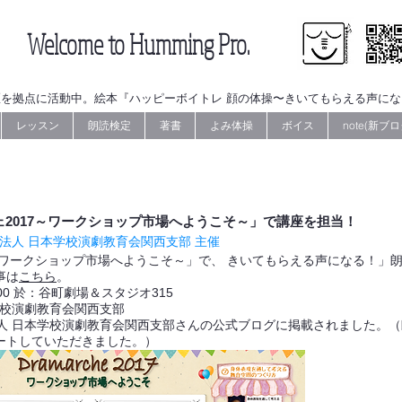
Welcome to Humming Pro.
を拠点に活動中。絵本『ハッピーボイトレ 顔の体操〜きいてもらえる声に
レッスン
朗読検定
著書
よみ体操
ボイス
note(新ブロ
シェ2017～ワークショップ市場へようこそ～」で講座を担当！
O法人 日本学校演劇教育会関西支部 主催
7～ワークショップ市場へようこそ～」で、 きいてもらえる声になる！」
事は
こちら
。
〜12:00 於：谷町劇場＆スタジオ315
学校演劇教育会関西支部
法人 日本学校演劇教育会関西支部さんの公式ブログに掲載されました。
ートしていただきました。）