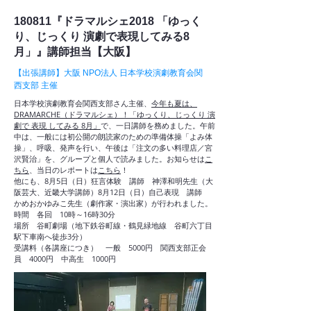
180811『ドラマルシェ2018 「ゆっく
り、じっくり 演劇で表現してみる8
月」』講師担当【大阪】
【出張講師】大阪 NPO法人 日本学校演劇教育会関
西支部 主催
日本学校演劇教育会関西支部さん主催、
今年も夏は、
DRAMARCHE（ドラマルシェ）！「ゆっくり、じっくり 演
劇で 表現 してみる 8月」
で、一日講師を務めました。午前
中は、一般には初公開の朗読家のための準備体操「よみ体
操」、呼吸、発声を行い、午後は「注文の多い料理店／宮
沢賢治」を、グループと個人で読みました。お知らせは
こ
ちら
、当日のレポートは
こちら
！
他にも、8月5日（日）狂言体験 講師 神澤和明先生（大
阪芸大、近畿大学講師）8月12日（日）自己表現 講師
かめおかゆみこ先生（劇作家・演出家）が行われました。
時間 各回 10時～16時30分
場所 谷町劇場（地下鉄谷町線・鶴見緑地線 谷町六丁目
駅下車南へ徒歩3分）
受講料（各講座につき） 一般 5000円 関西支部正会
員 4000円 中高生 1000円