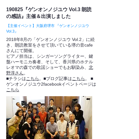
190825『ゲンオンノジユウ Vol.3 朗読
の感詰』主催＆出演しました
【主催イベント】大阪府堺市 『ゲンオンノジユウ
Vol.3』
2018年8月の「ゲンオンノジユウ Vol.2」に続
き、朗読教室をさせて頂いている堺の音cafe
さんにて開催。
ピアノ担当は、シンガーソングライター、鍵
盤ハーモニカ奏者、そして、香川県のホテル
レオマの森での歌謡ショーでもお馴染み、
北
野淳さん
。
■チラシは
こちら
。■ブログ記事は
こちら
。 ■
ゲンオンノジユウ2facebookイベントページは
こちら