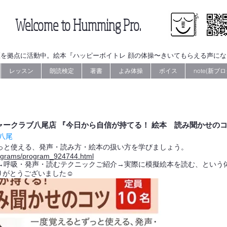
Welcome to Humming Pro.
を拠点に活動中。絵本『ハッピーボイトレ 顔の体操〜きいてもらえる声に
レッスン
朗読検定
著書
よみ体操
ボイス
note(新ブロ
ルチャークラブ八尾店 『今日から自信が持てる！ 絵本 読み聞かせの
八尾
っと使える、発声・読み方・絵本の扱い方を学びましょう。
programs/program_924744.html
→呼吸・発声・読むテクニックご紹介→実際に模擬絵本を読む、という
りがとうございました☺️