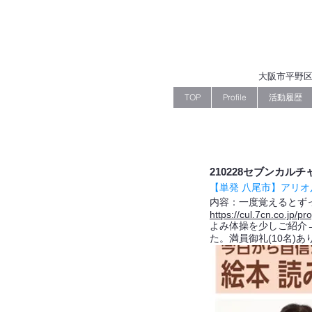
大阪市平野区
TOP
Profile
活動履歴
210228セブンカ
【単発 八尾市】アリオ
内容：一度覚えるとず
https://cul.7cn.co.jp/
よみ体操を少しご紹介
た。満員御礼(10名)あ