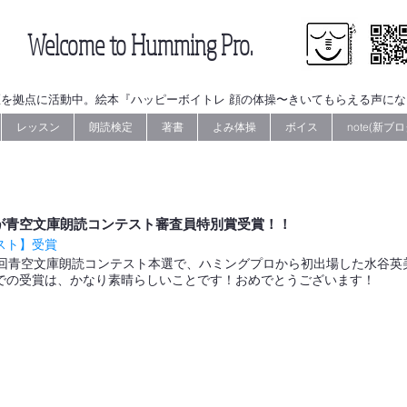
Welcome to Humming Pro.
を拠点に活動中。絵本『ハッピーボイトレ 顔の体操〜きいてもらえる声に
レッスン
朗読検定
著書
よみ体操
ボイス
note(新ブロ
さんが青空文庫朗読コンテスト審査員特別賞受賞！！
スト】受賞
第15回青空文庫朗読コンテスト本選で、ハミングプロから初出場した水谷
での受賞は、かなり素晴らしいことです！おめでとうございます！