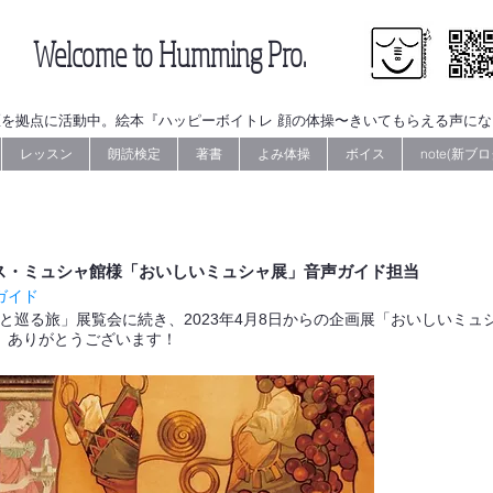
Welcome to Humming Pro.
を拠点に活動中。絵本『ハッピーボイトレ 顔の体操〜きいてもらえる声に
レッスン
朗読検定
著書
よみ体操
ボイス
note(新ブロ
ォンス・ミュシャ館様「おいしいミュシャ展」音声ガイド担当
ガイド
ャと巡る旅」展覧会に続き、2023年4月8日からの企画展「
おいしいミュ
。ありがとうございます！