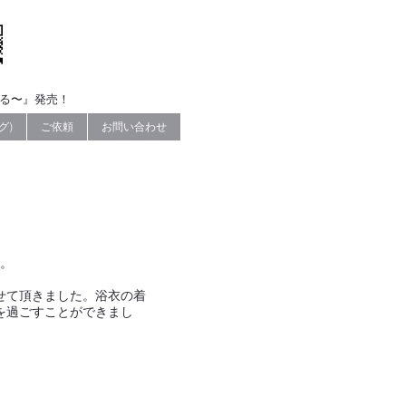
なる〜』発売！
グ)
ご依頼
お問い合わせ
。
せて頂きました。浴衣の着
を過ごすことができまし