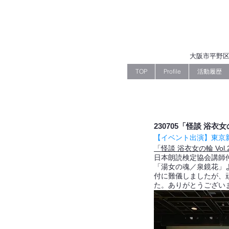
大阪市平野区
TOP
Profile
活動履歴
230705「怪談 浴衣
【イベント出演】東京
「怪談 浴衣女の輪 Vol
日本朗読検定協会講師
「湯女の魂／泉鏡花」
付に難儀しましたが、
た。ありがとうござい