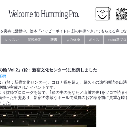
Welcome to Humming Pro.
を拠点に活動中。絵本『ハッピーボイトレ 顔の体操〜きいてもらえる声に
レッスン
朗読検定
著書
よみ体操
ボイス
note(新ブロ
女の輪 Vol.2」(於：新宿文化センター)に出演しました
新宿
.2」(於：新宿文化センター)
、コロナ禍を超え、超久々の遠征朗読会出演
仲間が主催されたイベントです。
より抜粋プロローグを皆で、｢箱の中のあなた／山川方夫｣をソロで読ま
頑張った甲斐あり、新宿の素敵なホールで満員のお客様を前に貴重な時
ました。