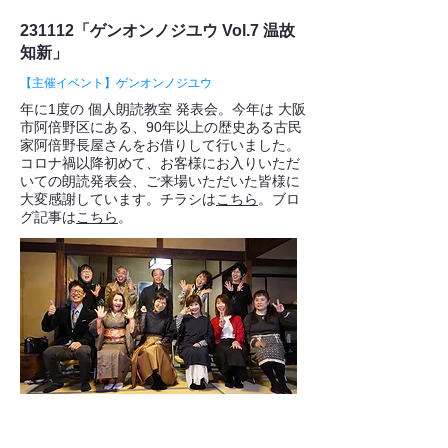
231112「ゲンオンノジユウ Vol.7 温故
知新」
【主催イベント】ゲンオンノジユウ
年に1度の 個人朗読教室 発表会。今年は 大阪
市阿倍野区にある、90年以上の歴史ある古民
家
阿倍野長屋
さんをお借りして行いました。
コロナ禍以降初めて、お客様にお入りいただ
いての朗読発表会、ご来場いただいた皆様に
大変感謝しています。チラシは
こちら
。ブロ
グ記事は
こちら
。