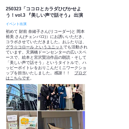
250323「ココロとカラダひびかせよ
う！vol.3 『美しい声で話そう』 出演
イベント出演
初めて 財前 奈緒子さん(リコーダー)と 岡本
裕美 さん(チェンバロ)）にお誘いいただき、
コラボさせていただきました。おふたりは、
グラ☆コロール というユニット
でも活動され
ています。天満橋ドーンセンターの広いスペ
ースで、絵本と宮沢賢治作品の朗読・そして
「美しい声で話そう」というタイトルで、ハ
ッピーボイトレをおりこんだミニワークショ
ップを担当いたしました。感謝！！
ブログ
はこちらです
。