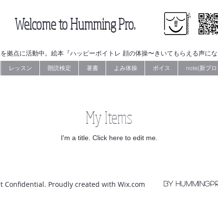
Welcome to Humming Pro.
を拠点に活動中。絵本『ハッピーボイトレ 顔の体操〜きいてもらえる声に
レッスン
朗読検定
著書
よみ体操
ボイス
note(新ブロ
My Items
I'm a title. ​Click here to edit me.
t Confidential. Proudly created with
Wix.com
by hummingp